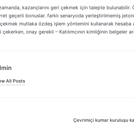
r zamanda, kazançlarını geri çekmek için talepte bulunabilir
vret geçerli bonuslar. farklı senaryoda yerleştirilmemiş jeton
ı çekmek mutlaka özdeş işlem yöntemini kullanarak hesaba a
 çekerken, onay gerekli – Katılımcının kimliğinin belgeler ara
dmin
ew All Posts
Çevrimiçi kumar kuruluşu kayı
on