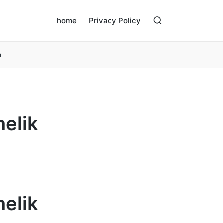
home
Privacy Policy
ı
nelik
nelik